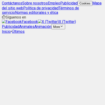
Contáctanos
Sobre nosotros
Empleo
Publicidad
Mapa
Cookies
del sitio web
Política de privacidad
Términos de
servicio
Normas editoriales y ética
Síguenos en
Facebook
X (Twitter)
Publicidad
Animales
Animación
More
Inicio
•
Últimos