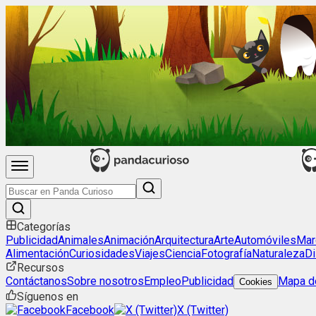
Categorías
Publicidad
Animales
Animación
Arquitectura
Arte
Automóviles
Mar
Alimentación
Curiosidades
Viajes
Ciencia
Fotografía
Naturaleza
Di
Recursos
Contáctanos
Sobre nosotros
Empleo
Publicidad
Mapa de
Cookies
Síguenos en
Facebook
X (Twitter)