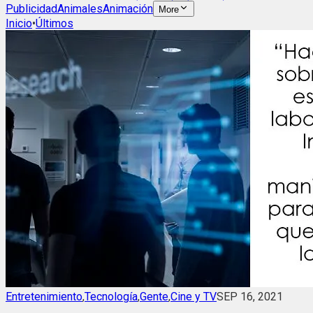
Publicidad
Animales
Animación
More
Inicio
•
Últimos
Entretenimiento
,
Tecnología
,
Gente
,
Cine y TV
SEP 16, 2021