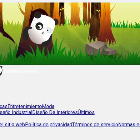
cas
Entretenimiento
Moda
seño Industrial
Diseño De Interiores
Últimos
l sitio web
Política de privacidad
Términos de servicio
Normas ed