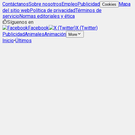
Contáctanos
Sobre nosotros
Empleo
Publicidad
Mapa
Cookies
del sitio web
Política de privacidad
Términos de
servicio
Normas editoriales y ética
Síguenos en
Facebook
X (Twitter)
Publicidad
Animales
Animación
More
Inicio
•
Últimos