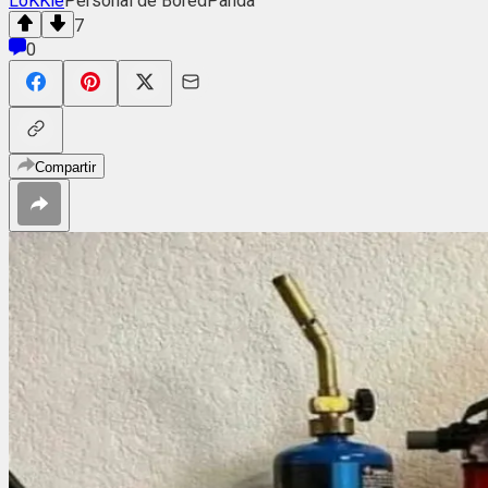
LoKKie
Personal de BoredPanda
7
0
Compartir