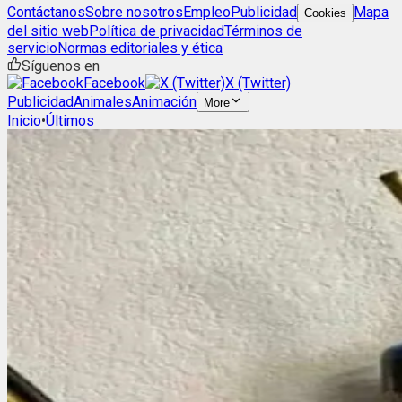
Contáctanos
Sobre nosotros
Empleo
Publicidad
Mapa
Cookies
del sitio web
Política de privacidad
Términos de
servicio
Normas editoriales y ética
Síguenos en
Facebook
X (Twitter)
Publicidad
Animales
Animación
More
Inicio
•
Últimos