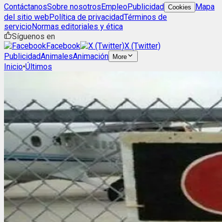
Contáctanos
Sobre nosotros
Empleo
Publicidad
Mapa
Cookies
del sitio web
Política de privacidad
Términos de
servicio
Normas editoriales y ética
Síguenos en
Facebook
X (Twitter)
Publicidad
Animales
Animación
More
Inicio
•
Últimos