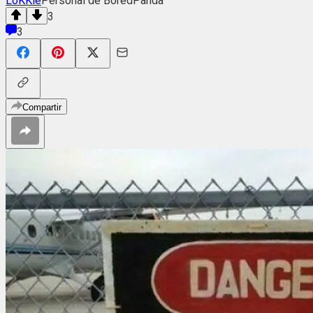
LoKKie
Personal de BoredPanda
3
3
Compartir