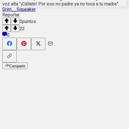
voz alta "¡Cállate! Por eso mi padre ya no toca a tu madre".
Grim__Squeaker
Reportar
5
puntos
22
0
Compartir