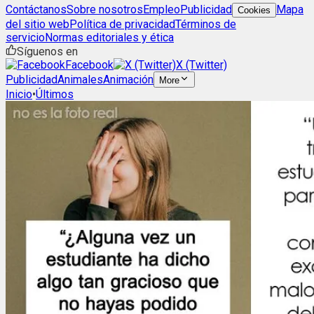
Contáctanos
Sobre nosotros
Empleo
Publicidad
Mapa
Cookies
del sitio web
Política de privacidad
Términos de
servicio
Normas editoriales y ética
Síguenos en
Facebook
X (Twitter)
Publicidad
Animales
Animación
More
Inicio
•
Últimos