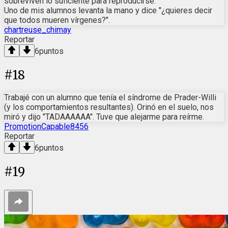
sobreviven lo suficiente para reproducirse.
Uno de mis alumnos levanta la mano y dice "¿quieres decir
que todos mueren vírgenes?".
chartreuse_chimay
Reportar
6
puntos
#
18
Trabajé con un alumno que tenía el síndrome de Prader-Willi
(y los comportamientos resultantes). Orinó en el suelo, nos
miró y dijo "TADAAAAAA". Tuve que alejarme para reírme.
PromotionCapable8456
Reportar
6
puntos
#
19