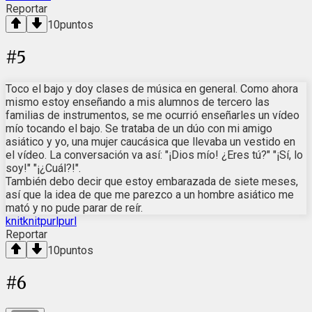
Reportar
10
puntos
#
5
Toco el bajo y doy clases de música en general. Como ahora
mismo estoy enseñando a mis alumnos de tercero las
familias de instrumentos, se me ocurrió enseñarles un vídeo
mío tocando el bajo. Se trataba de un dúo con mi amigo
asiático y yo, una mujer caucásica que llevaba un vestido en
el vídeo. La conversación va así: "¡Dios mío! ¿Eres tú?" "¡Sí, lo
soy!" "¡¿Cuál?!".
También debo decir que estoy embarazada de siete meses,
así que la idea de que me parezco a un hombre asiático me
mató y no pude parar de reír.
knitknitpurlpurl
Reportar
10
puntos
#
6