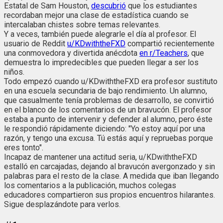
Estatal de Sam Houston,
descubrió
que los estudiantes
recordaban mejor una clase de estadística cuando se
intercalaban chistes sobre temas relevantes.
Y a veces, también puede alegrarle el día al profesor. El
usuario de Reddit
u/KDwiththeFXD
compartió recientemente
una conmovedora y divertida anécdota
en r/Teachers
, que
demuestra lo impredecibles que pueden llegar a ser los
niños.
Todo empezó cuando u/KDwiththeFXD era profesor sustituto
en una escuela secundaria de bajo rendimiento. Un alumno,
que casualmente tenía problemas de desarrollo, se convirtió
en el blanco de los comentarios de un bravucón. El profesor
estaba a punto de intervenir y defender al alumno, pero éste
le respondió rápidamente diciendo: "Yo estoy aquí por una
razón, y tengo una excusa. Tú estás aquí y repruebas porque
eres tonto".
Incapaz de mantener una actitud seria, u/KDwiththeFXD
estalló en carcajadas, dejando al bravucón avergonzado y sin
palabras para el resto de la clase. A medida que iban llegando
los comentarios a la publicación, muchos colegas
educadores compartieron sus propios encuentros hilarantes.
Sigue desplazándote para verlos.