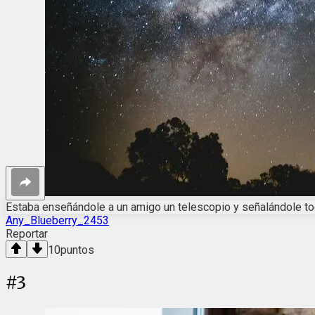
Estaba enseñándole a un amigo un telescopio y señalándole tod
Any_Blueberry_2453
Reportar
10
puntos
#
3