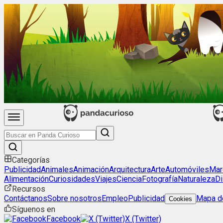
Categorías
Publicidad
Animales
Animación
Arquitectura
Arte
Automóviles
Mar
Alimentación
Curiosidades
Viajes
Ciencia
Fotografía
Naturaleza
Di
Recursos
Contáctanos
Sobre nosotros
Empleo
Publicidad
Mapa de
Cookies
Síguenos en
Facebook
X (Twitter)