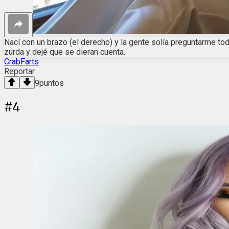
Nací con un brazo (el derecho) y la gente solía preguntarme to
zurda y dejé que se dieran cuenta.
CrabFarts
Reportar
9
puntos
#
4