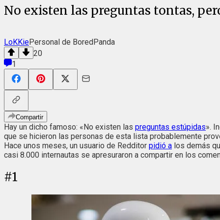
No existen las preguntas tontas, pe
LoKKie
Personal de BoredPanda
20
1
Compartir
Hay un dicho famoso: «No existen las
preguntas estúpidas
». I
que se hicieron las personas de esta lista probablemente prov
Hace unos meses, un usuario de Redditor
pidió a
los demás que
casi 8.000 internautas se apresuraron a compartir en los com
#
1