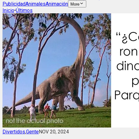
Publicidad
Animales
Animación
More
Inicio
•
Últimos
Divertidos
,
Gente
NOV 20, 2024