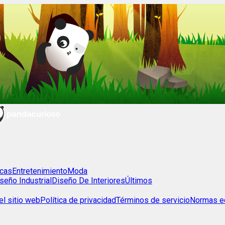
cas
Entretenimiento
Moda
seño Industrial
Diseño De Interiores
Últimos
l sitio web
Política de privacidad
Términos de servicio
Normas ed