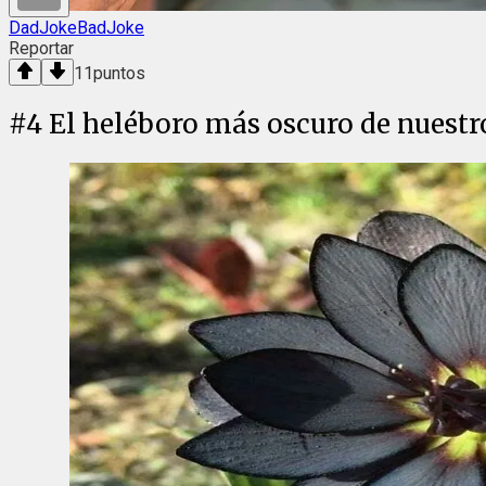
DadJokeBadJoke
Reportar
11
puntos
#
4
El heléboro más oscuro de nuestr