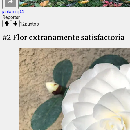
jacksonj04
Reportar
12
puntos
#
2
Flor extrañamente satisfactoria