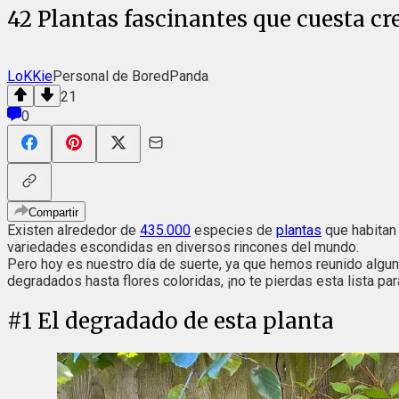
42 Plantas fascinantes que cuesta cr
LoKKie
Personal de BoredPanda
21
0
Compartir
Existen alrededor de
435.000
especies de
plantas
que habitan 
variedades escondidas en diversos rincones del mundo.
Pero hoy es nuestro día de suerte, ya que hemos reunido algu
degradados hasta flores coloridas, ¡no te pierdas esta lista para
#
1
El degradado de esta planta