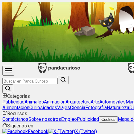
Categorías
Publicidad
Animales
Animación
Arquitectura
Arte
Automóviles
Mar
Alimentación
Curiosidades
Viajes
Ciencia
Fotografía
Naturaleza
Di
Recursos
Contáctanos
Sobre nosotros
Empleo
Publicidad
Mapa de
Cookies
Síguenos en
Facebook
X (Twitter)