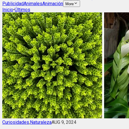
Publicidad
Animales
Animación
More
Inicio
•
Últimos
Curiosidades
,
Naturaleza
AUG 9, 2024