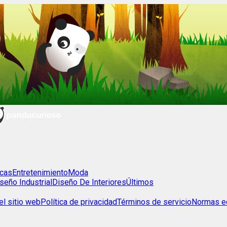
cas
Entretenimiento
Moda
seño Industrial
Diseño De Interiores
Últimos
l sitio web
Política de privacidad
Términos de servicio
Normas ed