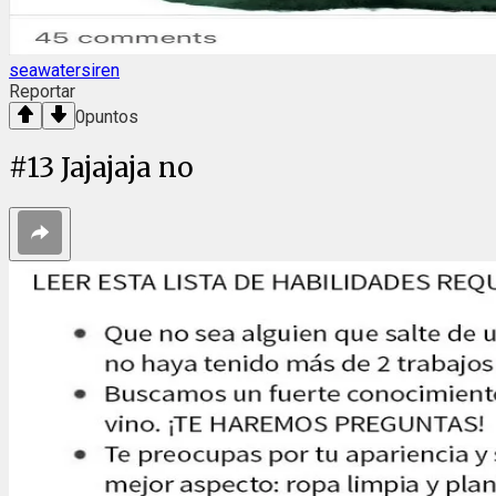
seawatersiren
Reportar
0
puntos
#
13
Jajajaja no