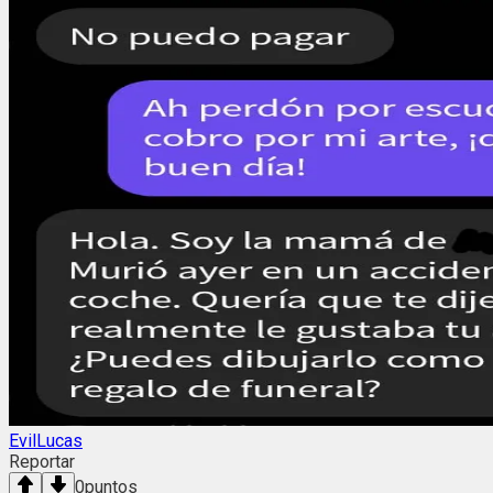
EvilLucas
Reportar
0
puntos