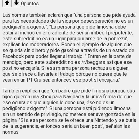
0
puntos
Las normas también aclaran que "una persona que pide ayuda
para las necesidades de la vida por desesperación no es un
pedigüeño exigente". "La persona que pide limosna debe
estar al menos en el gradiente de ser un imbécil prepotente,
este subreddit no es un lugar para burlarse de la pobreza",
explican los moderadores. Ponen el ejemplo de alguien que
se queda sin dinero y pide gasolina a través de un estado de
Facebook para poder llegar al trabajo. " Entran en la parte de
mendigo, pero este subreddit no es /r/beggars así que ese
post no encajaría. Si esa misma persona rechaza a alguien
que se ofrece a llevarle al trabajo porque no quiere que le
vean en un PT Cruiser, entonces ese post sí encajaría."
También explican que "un padre que pide limosna porque sus
hijos quieren una Xbox para Navidad y la única forma de que
eso ocurra es que alguien le done una, ése no es un
pedigüeño exigente". Si una persona está pidiendo limosna
sin un sentido de privilegio, no merece ser avergonzada en la
página. "Si a esa persona se le ofrece una Nintendo y se burla
de la sugerencia, entonces sería un buen post", señalan las
normas.