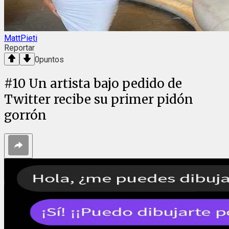
MattPieti
Reportar
0
puntos
#
10
Un artista bajo pedido de
Twitter recibe su primer pidón
gorrón