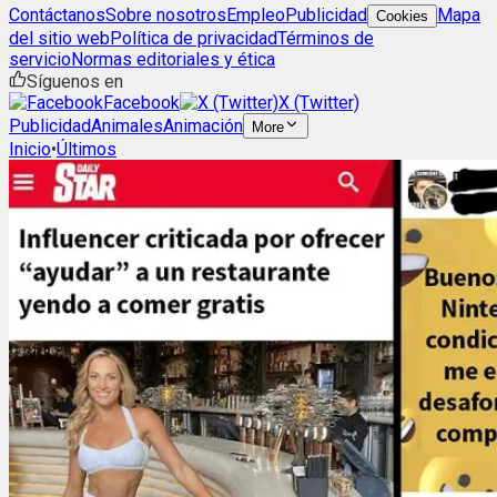
Contáctanos
Sobre nosotros
Empleo
Publicidad
Mapa
Cookies
del sitio web
Política de privacidad
Términos de
servicio
Normas editoriales y ética
Síguenos en
Facebook
X (Twitter)
Publicidad
Animales
Animación
More
Inicio
•
Últimos