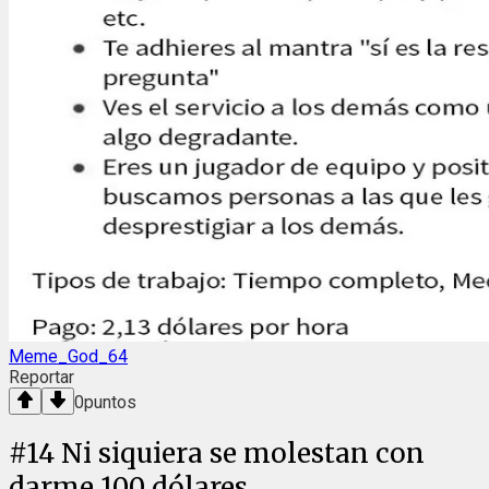
Meme_God_64
Reportar
0
puntos
#
14
Ni siquiera se molestan con
darme 100 dólares