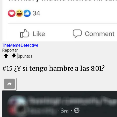
TheMemeDetective
Reportar
0
puntos
#
15
¿Y si tengo hambre a las 8:01?