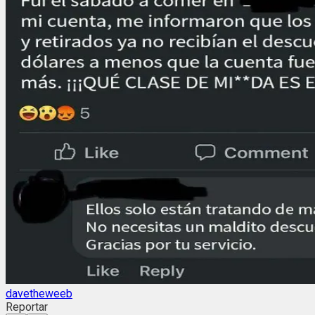
davetheweeb
Reportar