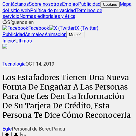
Contáctanos
Sobre nosotros
Empleo
Publicidad
Mapa
Cookies
del sitio web
Política de privacidad
Términos de
servicio
Normas editoriales y ética
Síguenos en
Facebook
X (Twitter)
Publicidad
Animales
Animación
More
Inicio
•
Últimos
Tecnología
OCT 14, 2019
Los Estafadores Tienen Una Nueva
Forma De Engañar A Las Personas
Para Que Les Den La Información
De Su Tarjeta De Crédito, Esta
Persona Te Dice Cómo Reconocerla
Egle
Personal de BoredPanda
15