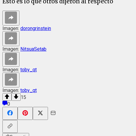
Esto es lo que otros dijeron al respecto
Imagen:
dorongrinstein
Imagen:
NitsuaSetab
Imagen:
toby_qt
Imagen:
toby_qt
15
0