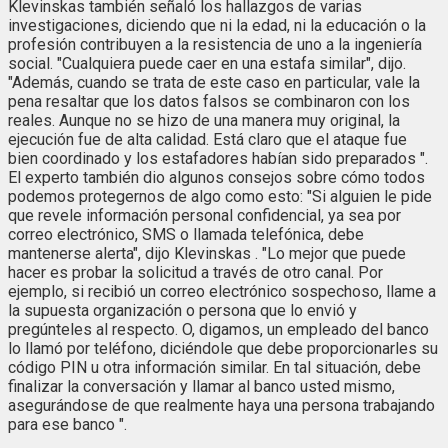
Klevinskas también señaló los hallazgos de varias
investigaciones, diciendo que ni la edad, ni la educación o la
profesión contribuyen a la resistencia de uno a la ingeniería
social. "Cualquiera puede caer en una estafa similar", dijo.
"Además, cuando se trata de este caso en particular, vale la
pena resaltar que los datos falsos se combinaron con los
reales. Aunque no se hizo de una manera muy original, la
ejecución fue de alta calidad. Está claro que el ataque fue
bien coordinado y los estafadores habían sido preparados ".
El experto también dio algunos consejos sobre cómo todos
podemos protegernos de algo como esto: "Si alguien le pide
que revele información personal confidencial, ya sea por
correo electrónico, SMS o llamada telefónica, debe
mantenerse alerta", dijo Klevinskas . "Lo mejor que puede
hacer es probar la solicitud a través de otro canal. Por
ejemplo, si recibió un correo electrónico sospechoso, llame a
la supuesta organización o persona que lo envió y
pregúnteles al respecto. O, digamos, un empleado del banco
lo llamó por teléfono, diciéndole que debe proporcionarles su
código PIN u otra información similar. En tal situación, debe
finalizar la conversación y llamar al banco usted mismo,
asegurándose de que realmente haya una persona trabajando
para ese banco ".