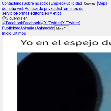
Contáctanos
Sobre nosotros
Empleo
Publicidad
Mapa
Cookies
del sitio web
Política de privacidad
Términos de
servicio
Normas editoriales y ética
Síguenos en
Facebook
X (Twitter)
Publicidad
Animales
Animación
More
Inicio
•
Últimos