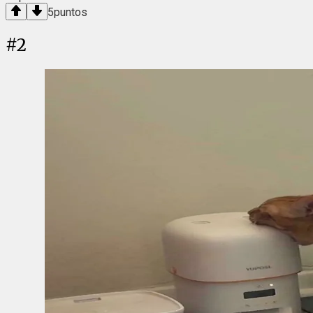
5
puntos
#
2