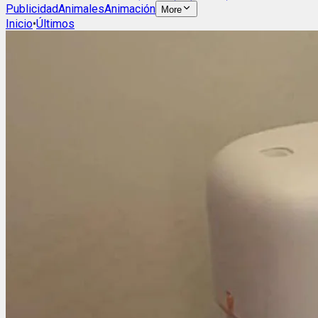
Publicidad
Animales
Animación
More
Inicio
•
Últimos