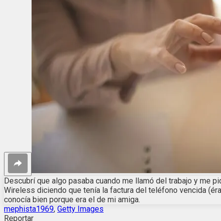
Descubrí que algo pasaba cuando me llamó del trabajo y me pidió
Wireless diciendo que tenía la factura del teléfono vencida (é
conocía bien porque era el de mi amiga.
mephista1969
,
Getty Images
Reportar