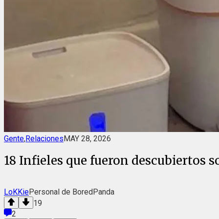
Gente
,
Relaciones
MAY 28, 2026
18 Infieles que fueron descubiertos 
LoKKie
Personal de BoredPanda
19
2