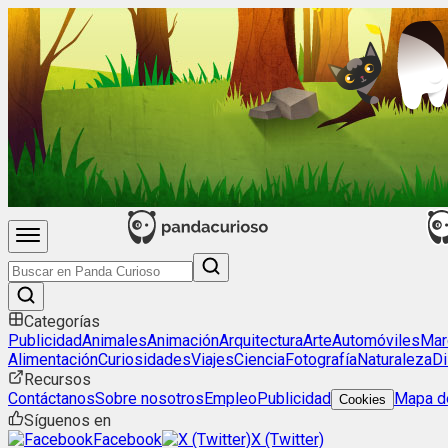
Categorías
Publicidad
Animales
Animación
Arquitectura
Arte
Automóviles
Mar
Alimentación
Curiosidades
Viajes
Ciencia
Fotografía
Naturaleza
Di
Recursos
Contáctanos
Sobre nosotros
Empleo
Publicidad
Mapa de
Cookies
Síguenos en
Facebook
X (Twitter)