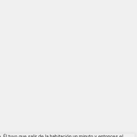
Él tuvo que salir de la habitación un minuto y entonces el