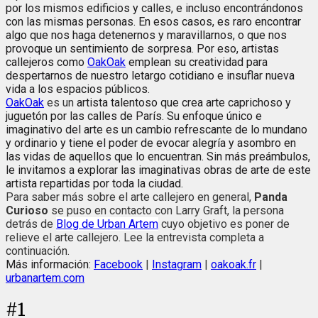
por los mismos edificios y calles, e incluso encontrándonos
con las mismas personas. En esos casos, es raro encontrar
algo que nos haga detenernos y maravillarnos, o que nos
provoque un sentimiento de sorpresa. Por eso, artistas
callejeros como
OakOak
emplean su creatividad para
despertarnos de nuestro letargo cotidiano e insuflar nueva
vida a los espacios públicos.
OakOak
es un
artista talentoso que crea arte caprichoso y
juguetón por las calles de París. Su enfoque único e
imaginativo del arte es un cambio refrescante de lo mundano
y ordinario y tiene el poder de evocar alegría y asombro en
las vidas de aquellos que lo encuentran. Sin más preámbulos,
le invitamos a explorar las imaginativas obras de arte de este
artista repartidas por toda la ciudad.
Para saber más sobre el arte callejero en general,
Panda
Curioso
se puso en contacto con Larry Graft, la persona
detrás de
Blog de Urban Artem
cuyo objetivo es poner de
relieve el arte callejero. Lee la entrevista completa a
continuación.
Más información:
Facebook
|
Instagram
|
oakoak.fr
|
urbanartem.com
#
1