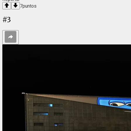
7
puntos
#
3