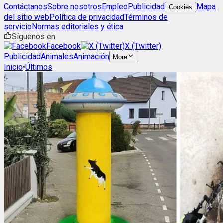
Contáctanos
Sobre nosotros
Empleo
Publicidad
Mapa
Cookies
del sitio web
Política de privacidad
Términos de
servicio
Normas editoriales y ética
Síguenos en
Facebook
X (Twitter)
Publicidad
Animales
Animación
More
Inicio
•
Últimos