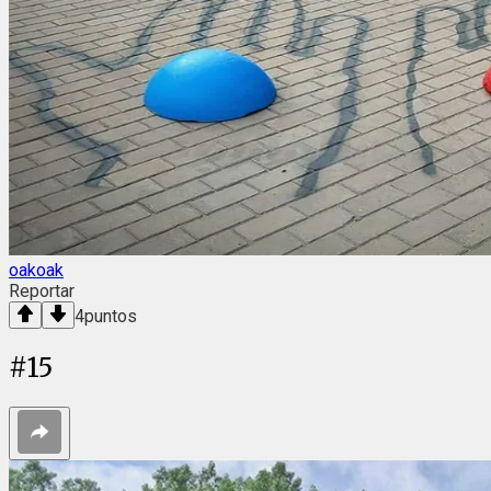
oakoak
Reportar
4
puntos
#
15