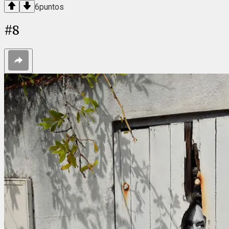
6
puntos
#
8