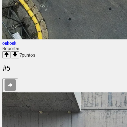
oakoak
Reportar
7
puntos
#
5