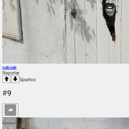
oakoak
Reportar
5
puntos
#
9