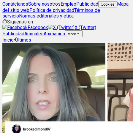
Contáctanos
Sobre nosotros
Empleo
Publicidad
Mapa
Cookies
del sitio web
Política de privacidad
Términos de
servicio
Normas editoriales y ética
Síguenos en
Facebook
X (Twitter)
Publicidad
Animales
Animación
More
Inicio
•
Últimos