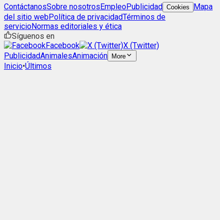
Contáctanos
Sobre nosotros
Empleo
Publicidad
Mapa
Cookies
del sitio web
Política de privacidad
Términos de
servicio
Normas editoriales y ética
Síguenos en
Facebook
X (Twitter)
Publicidad
Animales
Animación
More
Inicio
•
Últimos