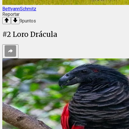
BettyannSchmitz
Reportar
9
puntos
#
2
Loro Drácula