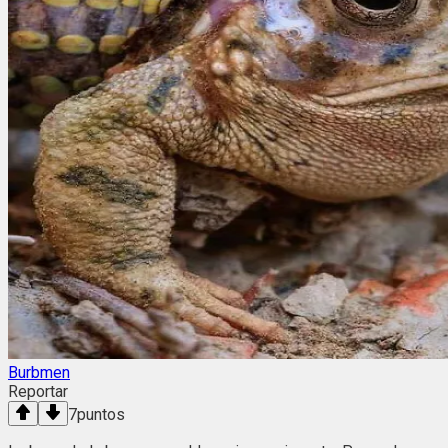
Burbmen
Reportar
7
puntos