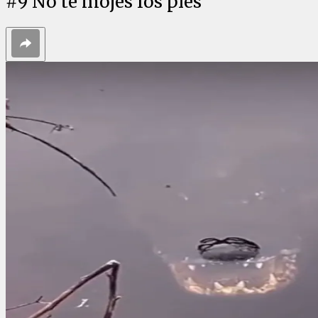
#
9
No te mojes los pies