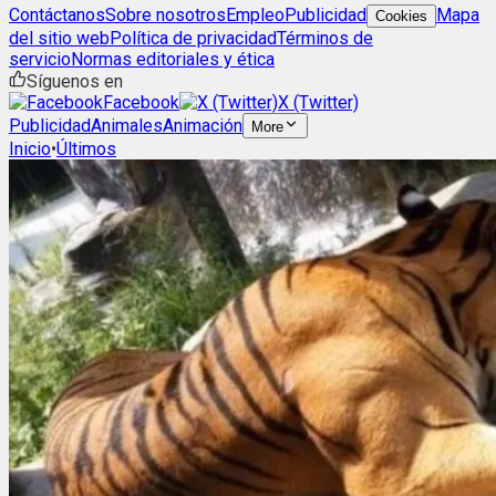
Contáctanos
Sobre nosotros
Empleo
Publicidad
Mapa
Cookies
del sitio web
Política de privacidad
Términos de
servicio
Normas editoriales y ética
Síguenos en
Facebook
X (Twitter)
Publicidad
Animales
Animación
More
Inicio
•
Últimos