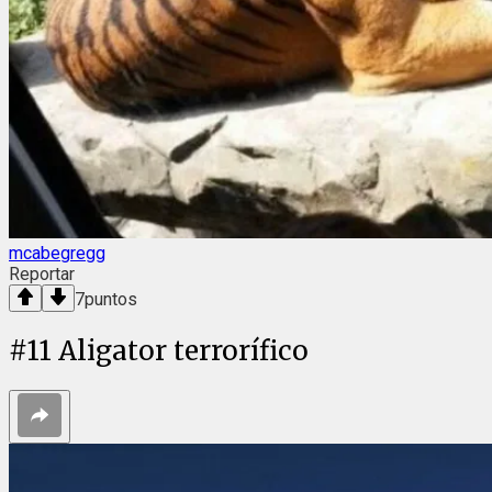
mcabegregg
Reportar
7
puntos
#
11
Aligator terrorífico