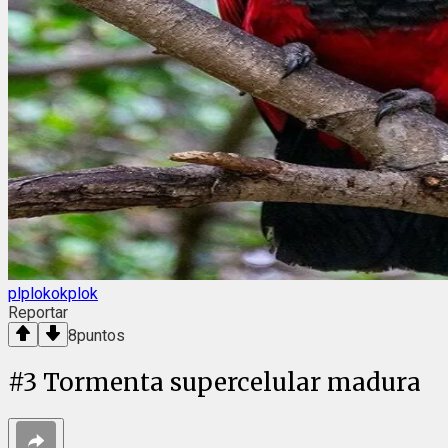
plplokokplok
Reportar
8
puntos
#
3
Tormenta supercelular madura