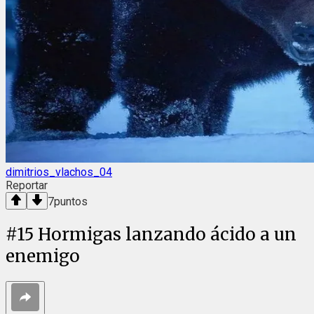
dimitrios_vlachos_04
Reportar
7
puntos
#
15
Hormigas lanzando ácido a un
enemigo