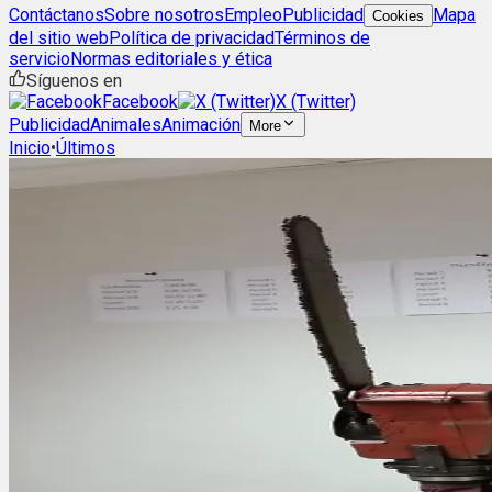
Contáctanos
Sobre nosotros
Empleo
Publicidad
Mapa
Cookies
del sitio web
Política de privacidad
Términos de
servicio
Normas editoriales y ética
Síguenos en
Facebook
X (Twitter)
Publicidad
Animales
Animación
More
Inicio
•
Últimos