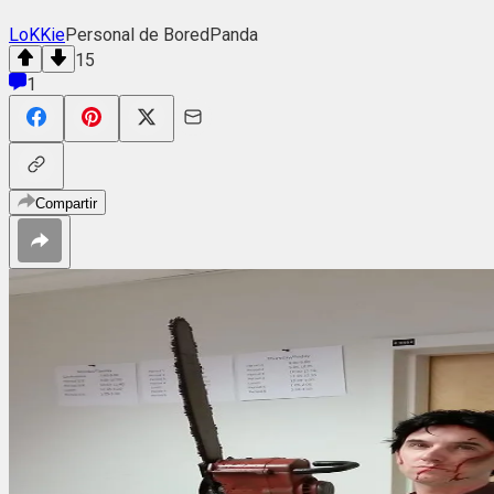
LoKKie
Personal de BoredPanda
15
1
Compartir