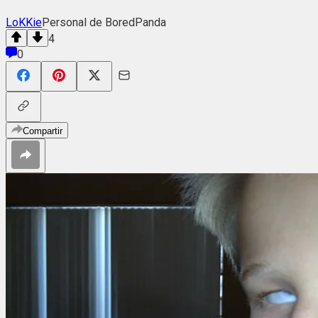
LoKKie
Personal de BoredPanda
4
0
Compartir