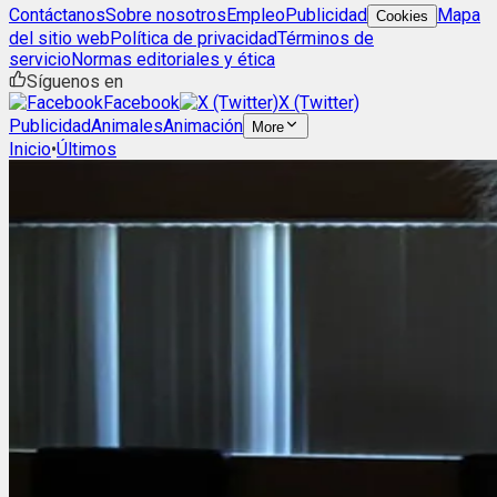
Contáctanos
Sobre nosotros
Empleo
Publicidad
Mapa
Cookies
del sitio web
Política de privacidad
Términos de
servicio
Normas editoriales y ética
Síguenos en
Facebook
X (Twitter)
Publicidad
Animales
Animación
More
Inicio
•
Últimos