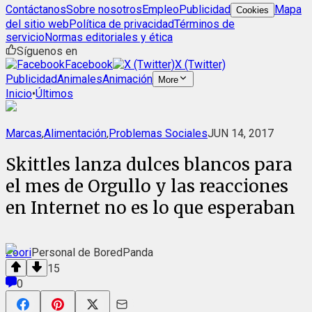
Contáctanos
Sobre nosotros
Empleo
Publicidad
Mapa
Cookies
del sitio web
Política de privacidad
Términos de
servicio
Normas editoriales y ética
Síguenos en
Facebook
X (Twitter)
Publicidad
Animales
Animación
More
Inicio
•
Últimos
Marcas
,
Alimentación
,
Problemas Sociales
JUN 14, 2017
Skittles lanza dulces blancos para
el mes de Orgullo y las reacciones
en Internet no es lo que esperaban
Zoori
Personal de BoredPanda
15
0