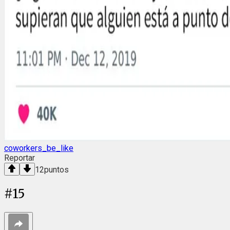
coworkers_be_like
Reportar
12
puntos
#
15