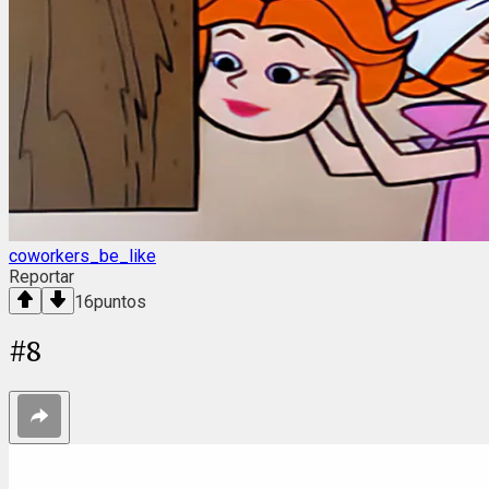
coworkers_be_like
Reportar
16
puntos
#
8