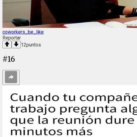
coworkers_be_like
Reportar
12
puntos
#
16