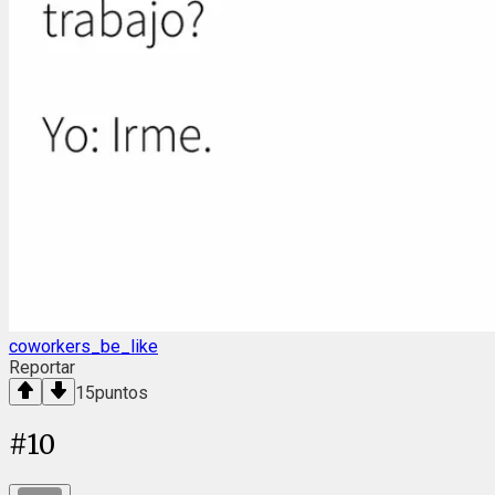
coworkers_be_like
Reportar
15
puntos
#
10