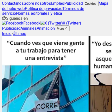
Contáctanos
Sobre nosotros
Empleo
Publicidad
Mapa
Cookies
del sitio web
Política de privacidad
Términos de
servicio
Normas editoriales y ética
Síguenos en
Facebook
X (Twitter)
Publicidad
Animales
Animación
More
Inicio
•
Últimos