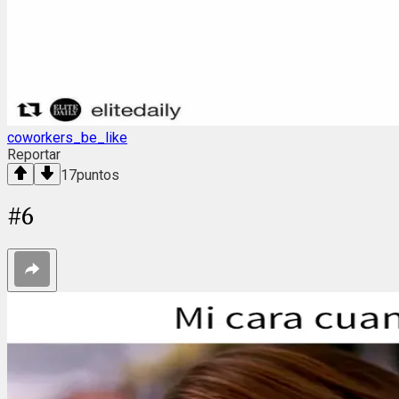
coworkers_be_like
Reportar
17
puntos
#
6