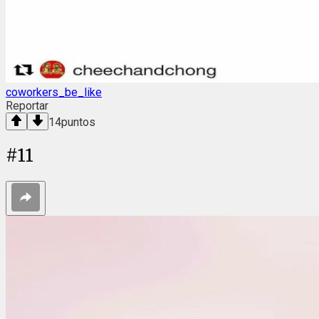
coworkers_be_like
Reportar
14
puntos
#
11