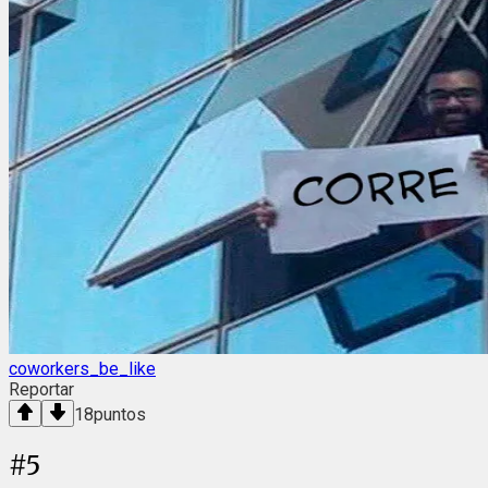
coworkers_be_like
Reportar
18
puntos
#
5