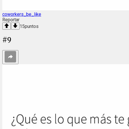
coworkers_be_like
Reportar
15
puntos
#
9