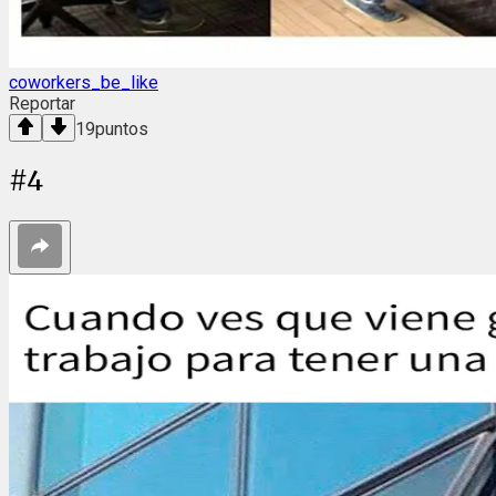
coworkers_be_like
Reportar
19
puntos
#
4