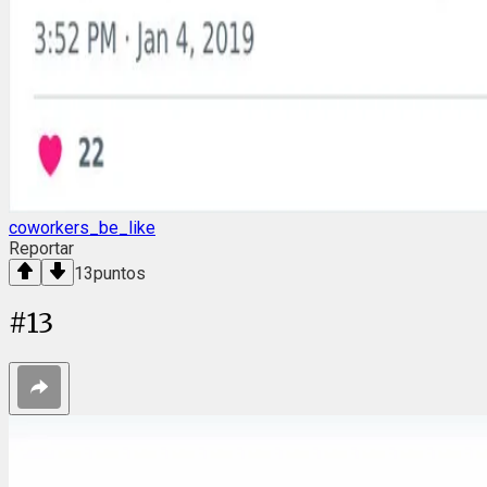
coworkers_be_like
Reportar
13
puntos
#
13