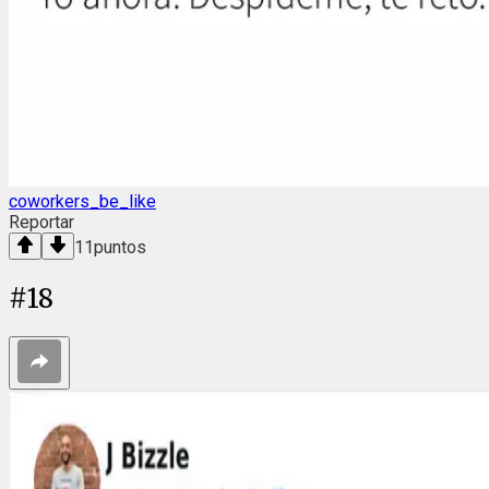
coworkers_be_like
Reportar
11
puntos
#
18