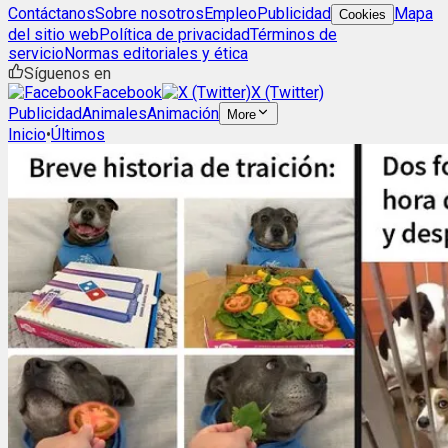
Contáctanos
Sobre nosotros
Empleo
Publicidad
Mapa
Cookies
del sitio web
Política de privacidad
Términos de
servicio
Normas editoriales y ética
Síguenos en
Facebook
X (Twitter)
Publicidad
Animales
Animación
More
Inicio
•
Últimos