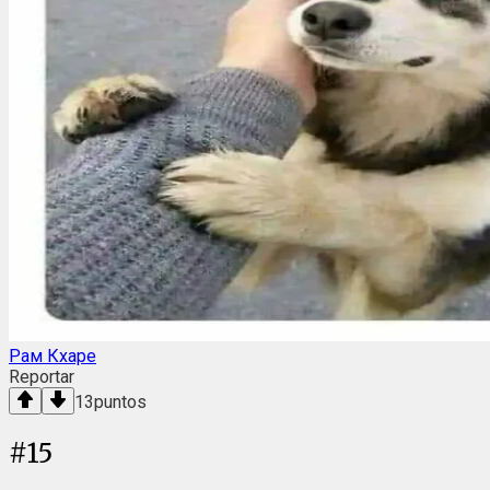
Рам Кхаре
Reportar
13
puntos
#
15