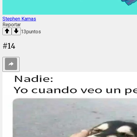
Stephen Karnas
Reportar
13
puntos
#
14