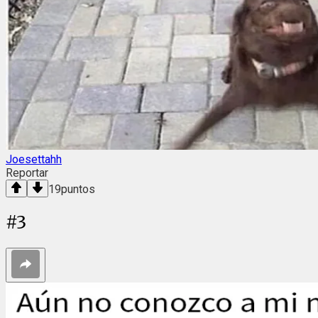
Joesettahh
Reportar
19
puntos
#
3