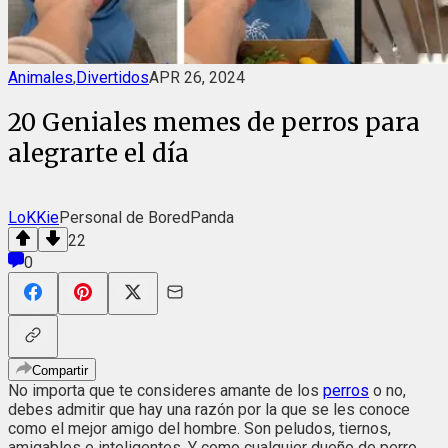
Animales
,
Divertidos
APR 26, 2024
20 Geniales memes de perros para
alegrarte el día
LoKKie
Personal de BoredPanda
22
0
Compartir
No importa que te consideres amante de los
perros
o no,
debes admitir que hay una razón por la que se les conoce
como el mejor amigo del hombre. Son peludos, tiernos,
amigables e inteligentes. Y como cualquier dueño de perro