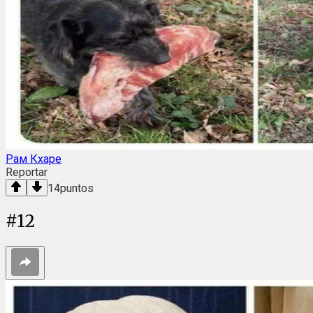
Рам Кхаре
Reportar
14
puntos
#
12