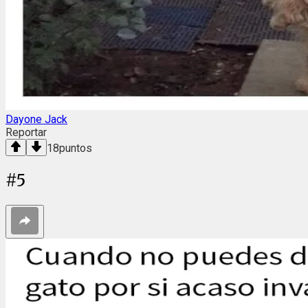
Dayone Jack
Reportar
18
puntos
#
5