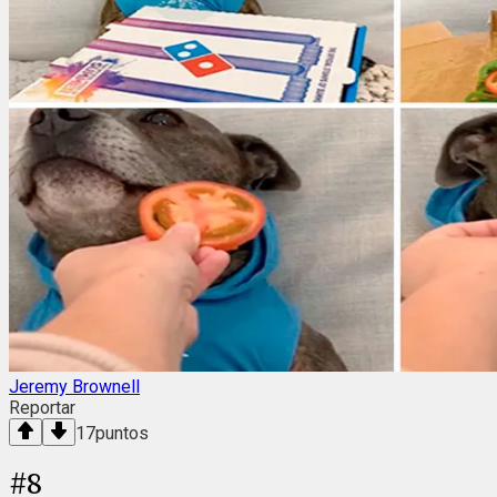
Jeremy Brownell
Reportar
17
puntos
#
8