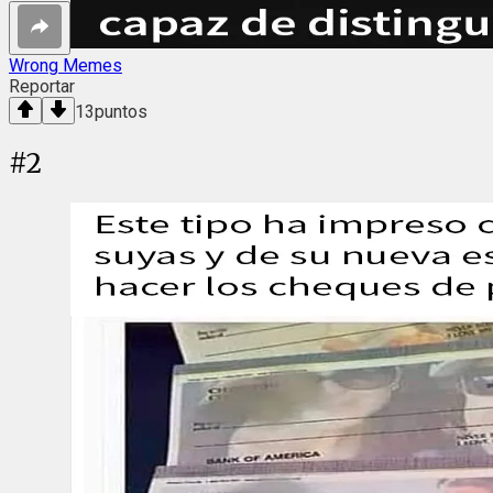
Wrong Memes
Reportar
13
puntos
#
2