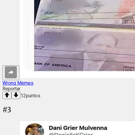
Wrong Memes
Reportar
12
puntos
#
3