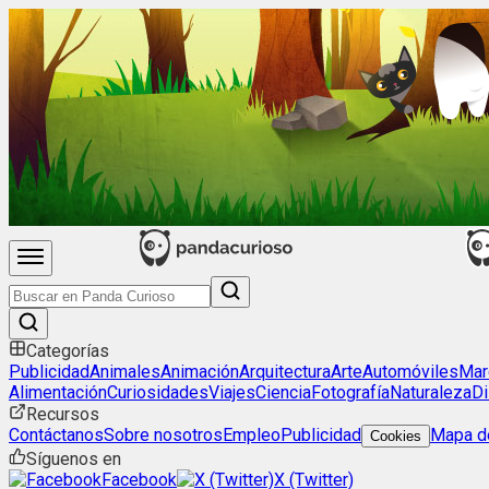
Categorías
Publicidad
Animales
Animación
Arquitectura
Arte
Automóviles
Mar
Alimentación
Curiosidades
Viajes
Ciencia
Fotografía
Naturaleza
Di
Recursos
Contáctanos
Sobre nosotros
Empleo
Publicidad
Mapa de
Cookies
Síguenos en
Facebook
X (Twitter)