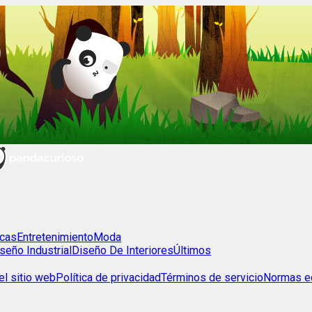
cas
Entretenimiento
Moda
seño Industrial
Diseño De Interiores
Últimos
l sitio web
Política de privacidad
Términos de servicio
Normas ed