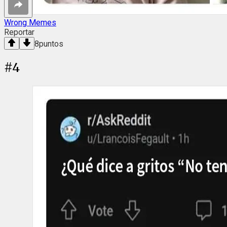
Wrong Memes
Reportar
8
puntos
#
4