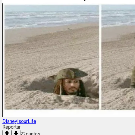
DisneyisourLife
Reportar
22
puntos