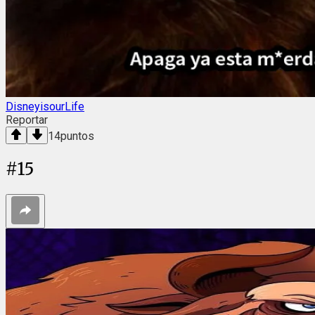
DisneyisourLife
Reportar
14
puntos
#
15