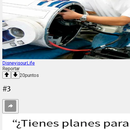
DisneyisourLife
Reportar
20
puntos
#
3