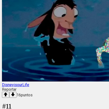
DisneyisourLife
Reportar
16
puntos
#
11