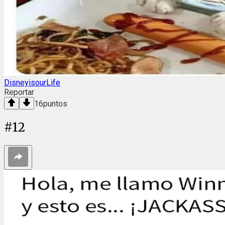
DisneyisourLife
Reportar
16
puntos
#
12