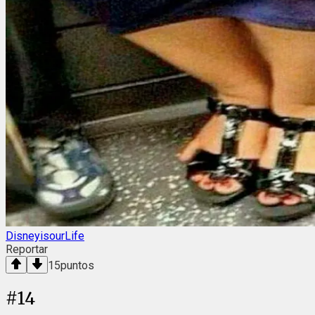
DisneyisourLife
Reportar
15
puntos
#
14