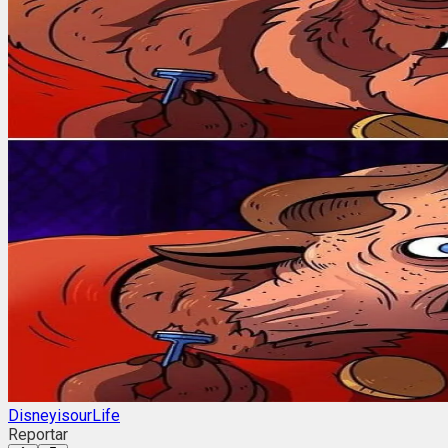
DisneyisourLife
Reportar