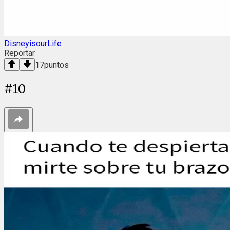
DisneyisourLife
Reportar
17
puntos
#
10