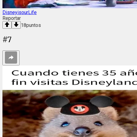
DisneyisourLife
Reportar
18
puntos
#
7