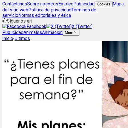
Contáctanos
Sobre nosotros
Empleo
Publicidad
Mapa
Cookies
del sitio web
Política de privacidad
Términos de
servicio
Normas editoriales y ética
Síguenos en
Facebook
X (Twitter)
Publicidad
Animales
Animación
More
Inicio
•
Últimos