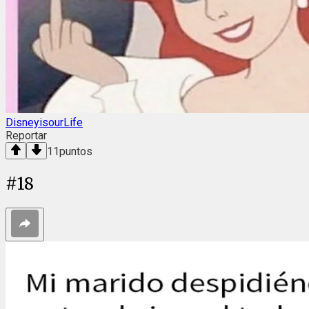
DisneyisourLife
Reportar
11
puntos
#
18