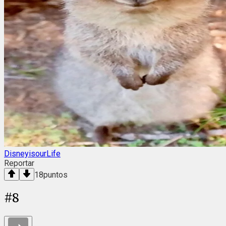
DisneyisourLife
Reportar
18
puntos
#
8