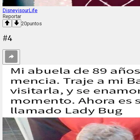
DisneyisourLife
Reportar
20
puntos
#
4