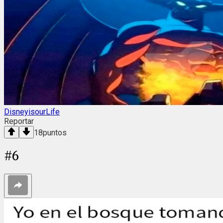
DisneyisourLife
Reportar
18
puntos
#
6