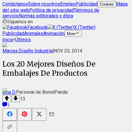
Contáctanos
Sobre nosotros
Empleo
Publicidad
Mapa
Cookies
del sitio web
Política de privacidad
Términos de
servicio
Normas editoriales y ética
Síguenos en
Facebook
X (Twitter)
Publicidad
Animales
Animación
More
Inicio
•
Últimos
Marcas
,
Diseño Industrial
NOV 20, 2014
Los 20 Mejores Diseños De
Embalajes De Productos
Lina D.
Personal de BoredPanda
13
1