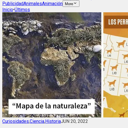
Publicidad
Animales
Animación
More
Inicio
•
Últimos
Curiosidades
,
Ciencia
,
Historia
JUN 20, 2022