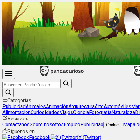
Categorías
Publicidad
Animales
Animación
Arquitectura
Arte
Automóviles
Mar
Alimentación
Curiosidades
Viajes
Ciencia
Fotografía
Naturaleza
Di
Recursos
Contáctanos
Sobre nosotros
Empleo
Publicidad
Mapa de
Cookies
Síguenos en
Facebook
X (Twitter)