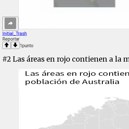
Initial_Trash
Reportar
1
punto
#
2
Las áreas en rojo contienen a la m