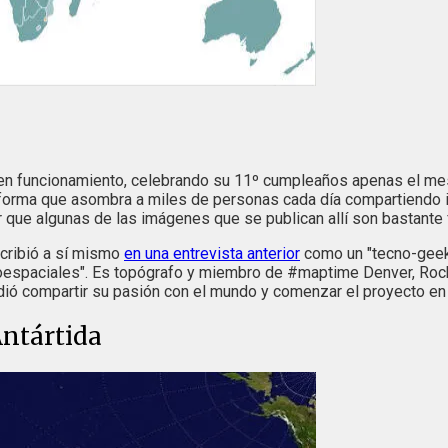
en funcionamiento, celebrando su 11º cumpleaños apenas el mes
taforma que asombra a miles de personas cada día compartiendo 
que algunas de las imágenes que se publican allí son bastante f
scribió a sí mismo
en una entrevista anterior
como un "tecno-geek 
 geoespaciales". Es topógrafo y miembro de #maptime Denver, Ro
ió compartir su pasión con el mundo y comenzar el proyecto en 
ntártida