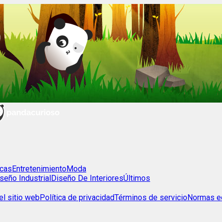
cas
Entretenimiento
Moda
seño Industrial
Diseño De Interiores
Últimos
l sitio web
Política de privacidad
Términos de servicio
Normas ed