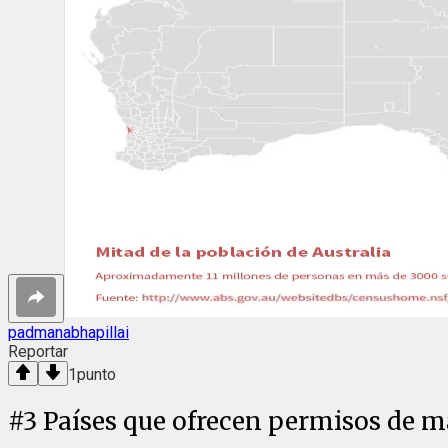
padmanabhapillai
Reportar
1
punto
#
3
Países que ofrecen permisos de m