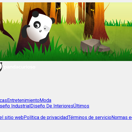
cas
Entretenimiento
Moda
seño Industrial
Diseño De Interiores
Últimos
l sitio web
Política de privacidad
Términos de servicio
Normas ed