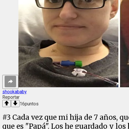
shookababy
Reportar
16
puntos
#
3
Cada vez que mi hija de 7 años, q
que es "Papá". Los he guardado y los