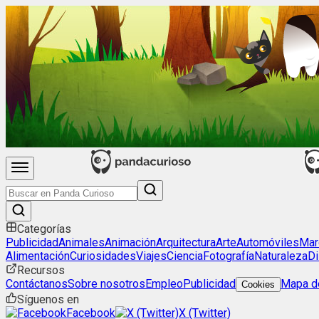
Categorías
Publicidad
Animales
Animación
Arquitectura
Arte
Automóviles
Mar
Alimentación
Curiosidades
Viajes
Ciencia
Fotografía
Naturaleza
Di
Recursos
Contáctanos
Sobre nosotros
Empleo
Publicidad
Mapa de
Cookies
Síguenos en
Facebook
X (Twitter)