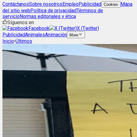
Contáctanos
Sobre nosotros
Empleo
Publicidad
Mapa
Cookies
del sitio web
Política de privacidad
Términos de
servicio
Normas editoriales y ética
Síguenos en
Facebook
X (Twitter)
Publicidad
Animales
Animación
More
Inicio
•
Últimos