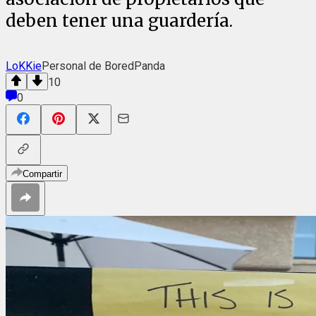
deben tener una guardería.
LoKKie
Personal de BoredPanda
10
0
Compartir