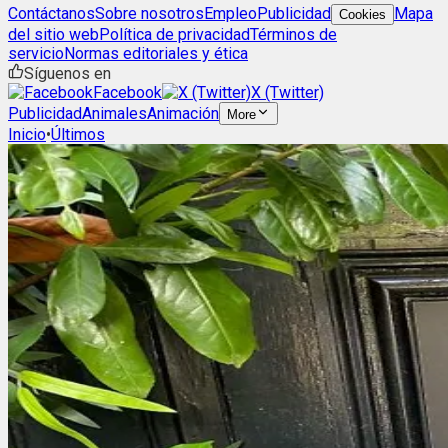
Contáctanos
Sobre nosotros
Empleo
Publicidad
Mapa
Cookies
del sitio web
Política de privacidad
Términos de
servicio
Normas editoriales y ética
Síguenos en
Facebook
X (Twitter)
Publicidad
Animales
Animación
More
Inicio
•
Últimos