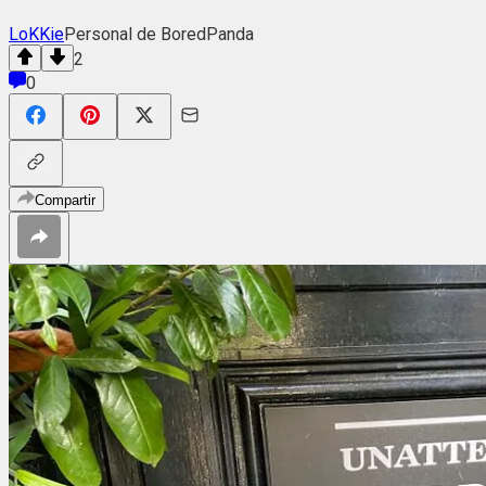
LoKKie
Personal de BoredPanda
2
0
Compartir