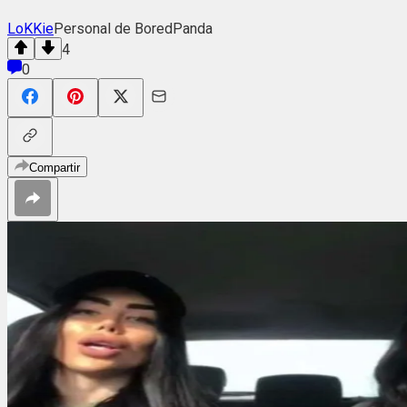
LoKKie
Personal de BoredPanda
4
0
Compartir