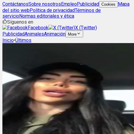
Contáctanos
Sobre nosotros
Empleo
Publicidad
Mapa
Cookies
del sitio web
Política de privacidad
Términos de
servicio
Normas editoriales y ética
Síguenos en
Facebook
X (Twitter)
Publicidad
Animales
Animación
More
Inicio
•
Últimos