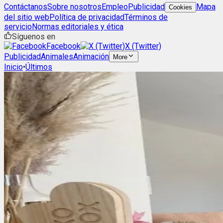
Contáctanos
Sobre nosotros
Empleo
Publicidad
Mapa
Cookies
del sitio web
Política de privacidad
Términos de
servicio
Normas editoriales y ética
Síguenos en
Facebook
X (Twitter)
Publicidad
Animales
Animación
More
Inicio
•
Últimos