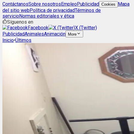
Contáctanos
Sobre nosotros
Empleo
Publicidad
Mapa
Cookies
del sitio web
Política de privacidad
Términos de
servicio
Normas editoriales y ética
Síguenos en
Facebook
X (Twitter)
Publicidad
Animales
Animación
More
Inicio
•
Últimos