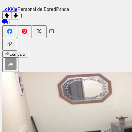
LoKKie
Personal de BoredPanda
1
0
Compartir