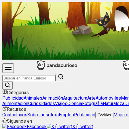
Categorías
Publicidad
Animales
Animación
Arquitectura
Arte
Automóviles
Mar
Alimentación
Curiosidades
Viajes
Ciencia
Fotografía
Naturaleza
Di
Recursos
Contáctanos
Sobre nosotros
Empleo
Publicidad
Mapa de
Cookies
Síguenos en
Facebook
X (Twitter)