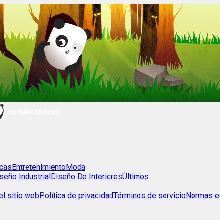
cas
Entretenimiento
Moda
seño Industrial
Diseño De Interiores
Últimos
l sitio web
Política de privacidad
Términos de servicio
Normas ed