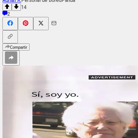
Adrián R.
Personal de BoredPanda
14
2
Compartir