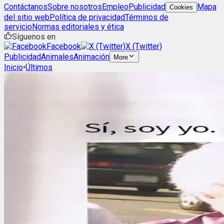
Contáctanos
Sobre nosotros
Empleo
Publicidad
Mapa
Cookies
del sitio web
Política de privacidad
Términos de
servicio
Normas editoriales y ética
Síguenos en
Facebook
X (Twitter)
Publicidad
Animales
Animación
More
Inicio
•
Últimos