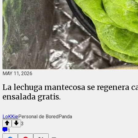
MAY 11, 2026
La lechuga mantecosa se regenera ca
ensalada gratis.
LoKKie
Personal de BoredPanda
3
1