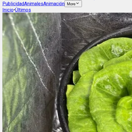
Publicidad
Animales
Animación
More
Inicio
•
Últimos