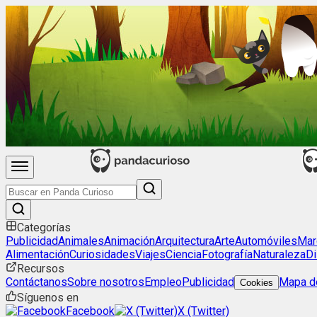
Categorías
Publicidad
Animales
Animación
Arquitectura
Arte
Automóviles
Mar
Alimentación
Curiosidades
Viajes
Ciencia
Fotografía
Naturaleza
Di
Recursos
Contáctanos
Sobre nosotros
Empleo
Publicidad
Mapa de
Cookies
Síguenos en
Facebook
X (Twitter)