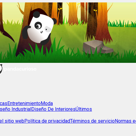
cas
Entretenimiento
Moda
seño Industrial
Diseño De Interiores
Últimos
l sitio web
Política de privacidad
Términos de servicio
Normas ed