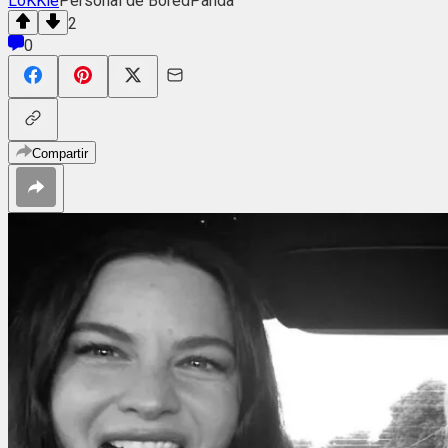
LoKKie
Personal de BoredPanda
2
0
Compartir