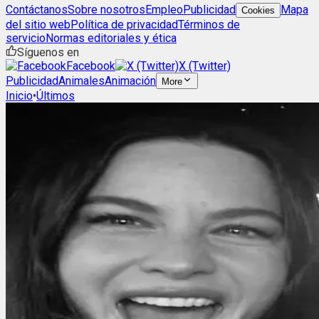
Contáctanos
Sobre nosotros
Empleo
Publicidad
Mapa
Cookies
del sitio web
Política de privacidad
Términos de
servicio
Normas editoriales y ética
Síguenos en
Facebook
X (Twitter)
Publicidad
Animales
Animación
More
Inicio
•
Últimos