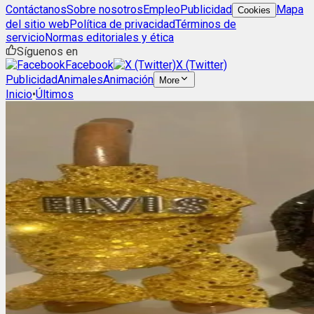
Contáctanos
Sobre nosotros
Empleo
Publicidad
Mapa
Cookies
del sitio web
Política de privacidad
Términos de
servicio
Normas editoriales y ética
Síguenos en
Facebook
X (Twitter)
Publicidad
Animales
Animación
More
Inicio
•
Últimos