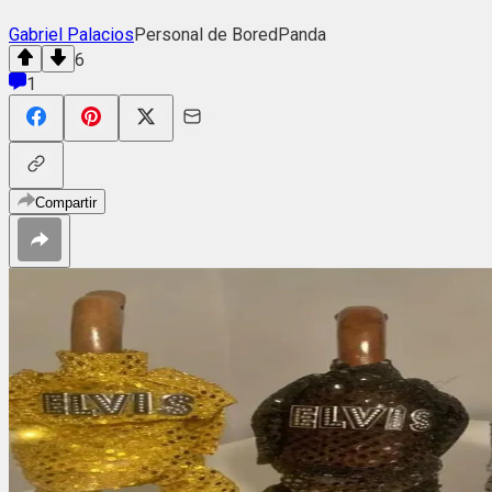
Gabriel Palacios
Personal de BoredPanda
6
1
Compartir