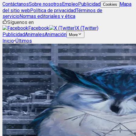
Contáctanos
Sobre nosotros
Empleo
Publicidad
Mapa
Cookies
del sitio web
Política de privacidad
Términos de
servicio
Normas editoriales y ética
Síguenos en
Facebook
X (Twitter)
Publicidad
Animales
Animación
More
Inicio
•
Últimos