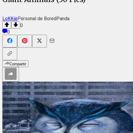
LoKKie
Personal de BoredPanda
0
0
Compartir