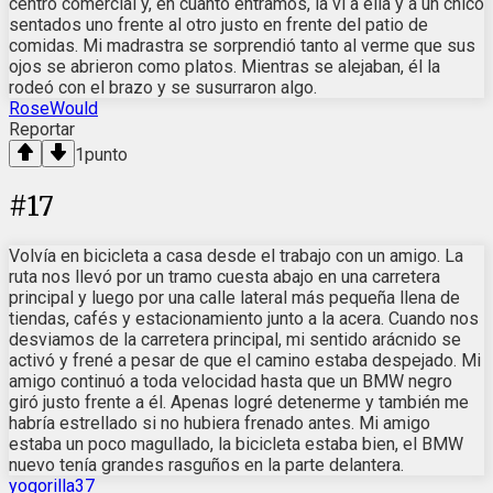
centro comercial y, en cuanto entramos, la vi a ella y a un chico
sentados uno frente al otro justo en frente del patio de
comidas. Mi madrastra se sorprendió tanto al verme que sus
ojos se abrieron como platos. Mientras se alejaban, él la
rodeó con el brazo y se susurraron algo.
RoseWould
Reportar
1
punto
#
17
Volvía en bicicleta a casa desde el trabajo con un amigo. La
ruta nos llevó por un tramo cuesta abajo en una carretera
principal y luego por una calle lateral más pequeña llena de
tiendas, cafés y estacionamiento junto a la acera. Cuando nos
desviamos de la carretera principal, mi sentido arácnido se
activó y frené a pesar de que el camino estaba despejado. Mi
amigo continuó a toda velocidad hasta que un BMW negro
giró justo frente a él. Apenas logré detenerme y también me
habría estrellado si no hubiera frenado antes. Mi amigo
estaba un poco magullado, la bicicleta estaba bien, el BMW
nuevo tenía grandes rasguños en la parte delantera.
yogorilla37