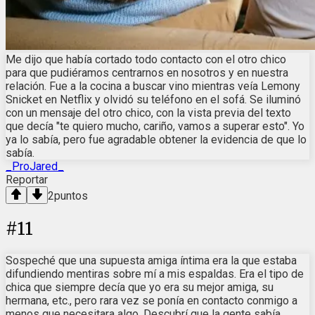
Me dijo que había cortado todo contacto con el otro chico
para que pudiéramos centrarnos en nosotros y en nuestra
relación. Fue a la cocina a buscar vino mientras veía Lemony
Snicket en Netflix y olvidó su teléfono en el sofá. Se iluminó
con un mensaje del otro chico, con la vista previa del texto
que decía "te quiero mucho, cariño, vamos a superar esto". Yo
ya lo sabía, pero fue agradable obtener la evidencia de que lo
sabía.
_ProJared_
Reportar
2
puntos
#
11
Sospeché que una supuesta amiga íntima era la que estaba
difundiendo mentiras sobre mí a mis espaldas. Era el tipo de
chica que siempre decía que yo era su mejor amiga, su
hermana, etc., pero rara vez se ponía en contacto conmigo a
menos que necesitara algo. Descubrí que la gente sabía