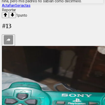
niña, pero mis padres no sabían cómo decírmelo.
ActafianSeriactas
Reportar
1
punto
#
13