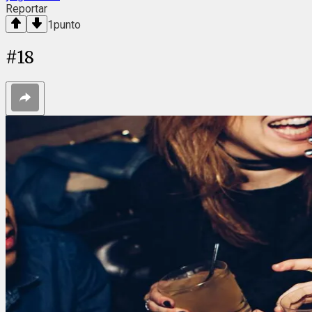
Reportar
1
punto
#
18