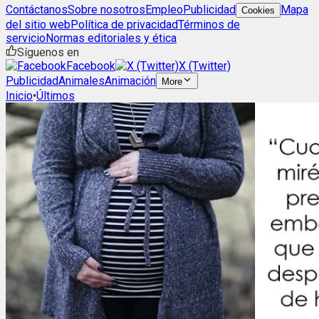
Contáctanos
Sobre nosotros
Empleo
Publicidad
Mapa
Cookies
del sitio web
Política de privacidad
Términos de
servicio
Normas editoriales y ética
Síguenos en
Facebook
X (Twitter)
Publicidad
Animales
Animación
More
Inicio
•
Últimos