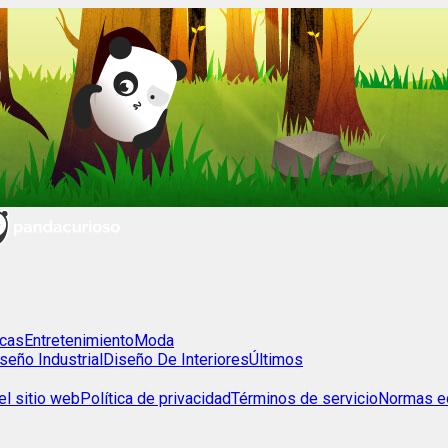
cas
Entretenimiento
Moda
seño Industrial
Diseño De Interiores
Últimos
l sitio web
Política de privacidad
Términos de servicio
Normas ed