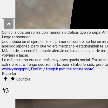
Conocí a dos personas con memoria eidética, que yo sepa. Ambos
luego responder.
Uno estaba en el ejército. En mi primer encuentro, se fijó en mi
apellido japonés, pero que yo era mexicano-estadounidense. De
Más tarde, aprendió bastante alemán en tan solo un par de mes
volviera a hacer.
Lo más curioso era que tenía muy poca gracia social. Era un c
extraterrestre. Tengo que admitirlo, podría haberlo sido, pero to
whiskytangophil
,
EyeEm / freepik (not the actual photo)
Reportar
6
puntos
#
3