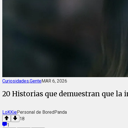
Curiosidades
,
Gente
MAR 6, 2026
20 Historias que demuestran que la i
LoKKie
Personal de BoredPanda
18
1