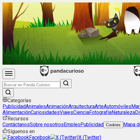
Categorías
Publicidad
Animales
Animación
Arquitectura
Arte
Automóviles
Mar
Alimentación
Curiosidades
Viajes
Ciencia
Fotografía
Naturaleza
Di
Recursos
Contáctanos
Sobre nosotros
Empleo
Publicidad
Mapa de
Cookies
Síguenos en
Facebook
X (Twitter)