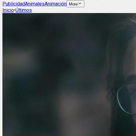
Publicidad
Animales
Animación
More
Inicio
•
Últimos