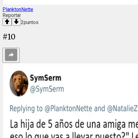
PlanktonNette
Reportar
2
puntos
#
10