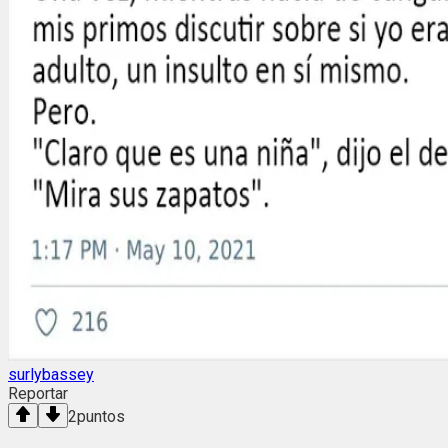
surlybassey
Reportar
2
puntos