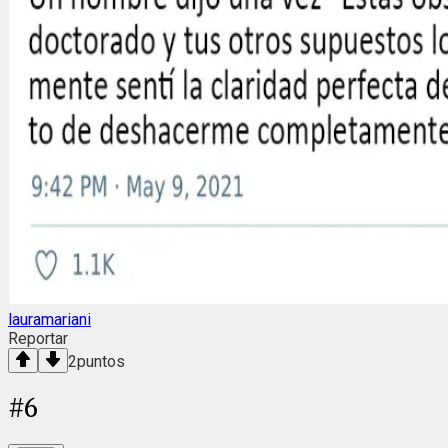
lauramariani
Reportar
2
puntos
#
6