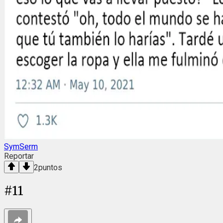
SymSerm
Reportar
2
puntos
#
11