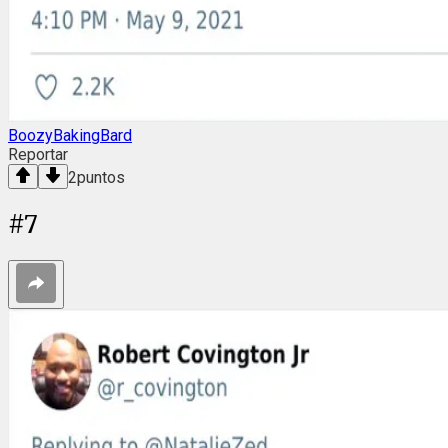
BoozyBakingBard
Reportar
2
puntos
#
7