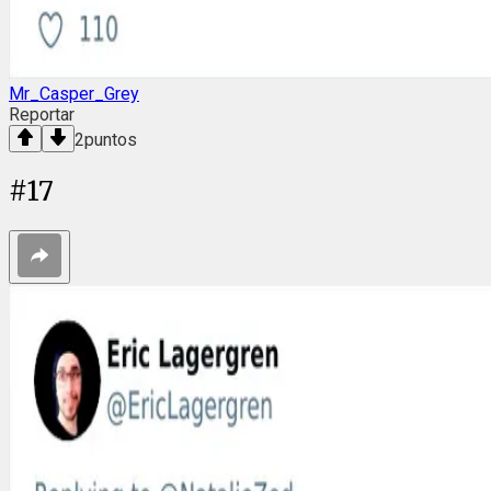
Mr_Casper_Grey
Reportar
2
puntos
#
17