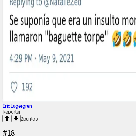
EricLagergren
Reportar
2
puntos
#
18