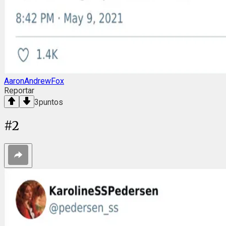
AaronAndrewFox
Reportar
3
puntos
#
2