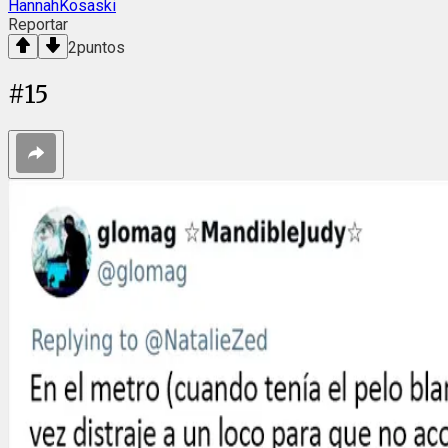
HannahKosaski
Reportar
2
puntos
#
15