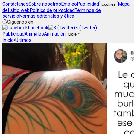
Contáctanos
Sobre nosotros
Empleo
Publicidad
Mapa
Cookies
del sitio web
Política de privacidad
Términos de
servicio
Normas editoriales y ética
Síguenos en
Facebook
X (Twitter)
Publicidad
Animales
Animación
More
Inicio
•
Últimos