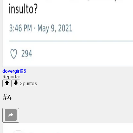
dovergirl95
Reportar
3
puntos
#
4