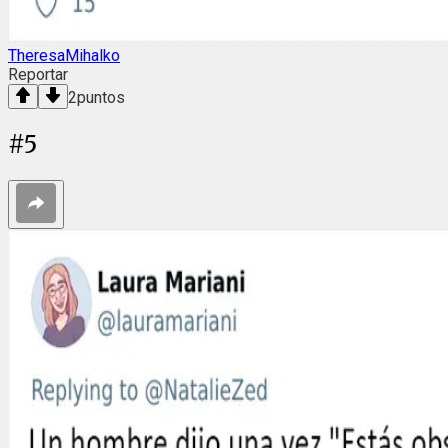
TheresaMihalko
Reportar
2
puntos
#
5