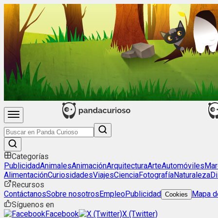
Categorías
Publicidad
Animales
Animación
Arquitectura
Arte
Automóviles
Mar
Alimentación
Curiosidades
Viajes
Ciencia
Fotografía
Naturaleza
Di
Recursos
Contáctanos
Sobre nosotros
Empleo
Publicidad
Mapa de
Cookies
Síguenos en
Facebook
X (Twitter)