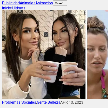
Publicidad
Animales
Animación
More
Inicio
•
Últimos
Problemas Sociales
,
Gente
,
Belleza
APR 10, 2023