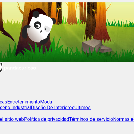
cas
Entretenimiento
Moda
seño Industrial
Diseño De Interiores
Últimos
l sitio web
Política de privacidad
Términos de servicio
Normas ed