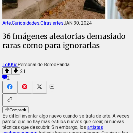
Arte
,
Curiosidades
,
Otras artes
JAN 30, 2024
36 Imágenes aleatorias demasiado
raras como para ignorarlas
LoKKie
Personal de BoredPanda
21
2
Compartir
Es difícil inventar algo nuevo cuando se trata de arte. A veces
parece que no hay más estilos nuevos que crear, ni nuevas
técnicas que descubrir. Sin embargo, los
artistas
contemporáneos
todavía logran sorprendernos. Gracias a las