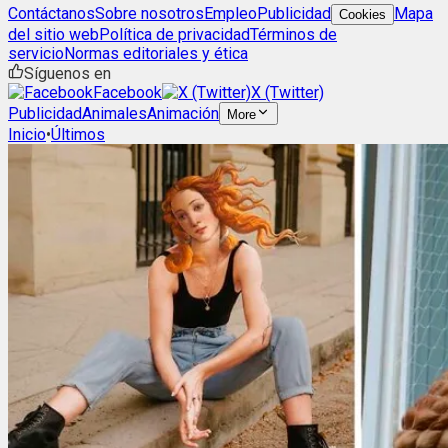
Contáctanos
Sobre nosotros
Empleo
Publicidad
Mapa
Cookies
del sitio web
Política de privacidad
Términos de
servicio
Normas editoriales y ética
Síguenos en
Facebook
X (Twitter)
Publicidad
Animales
Animación
More
Inicio
•
Últimos