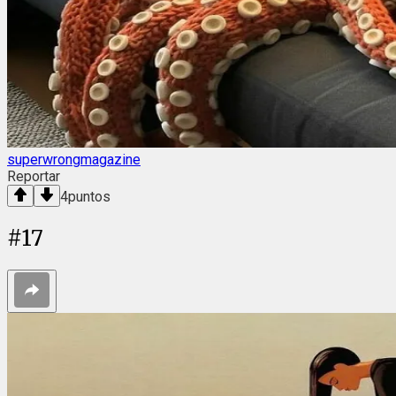
superwrongmagazine
Reportar
4
puntos
#
17