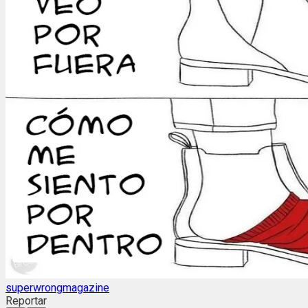
superwrongmagazine
Reportar