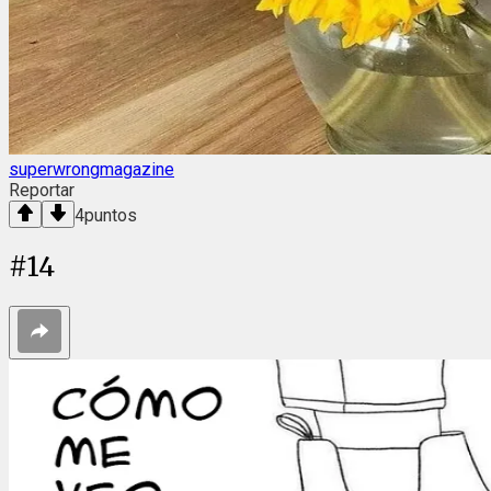
superwrongmagazine
Reportar
4
puntos
#
14