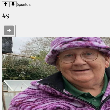
6
puntos
#
9