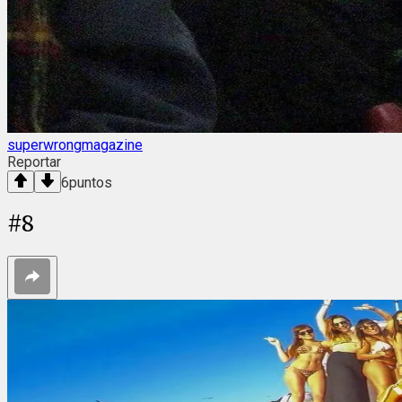
superwrongmagazine
Reportar
6
puntos
#
8