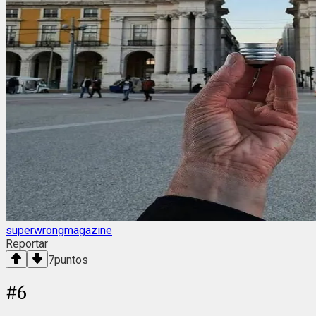
superwrongmagazine
Reportar
7
puntos
#
6