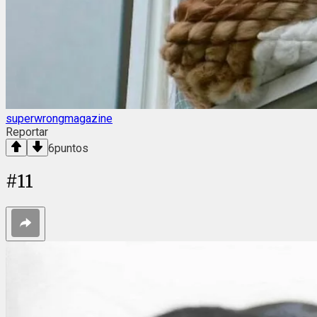
superwrongmagazine
Reportar
6
puntos
#
11