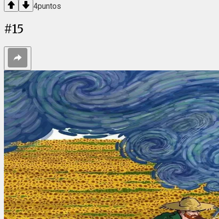
4
puntos
#
15