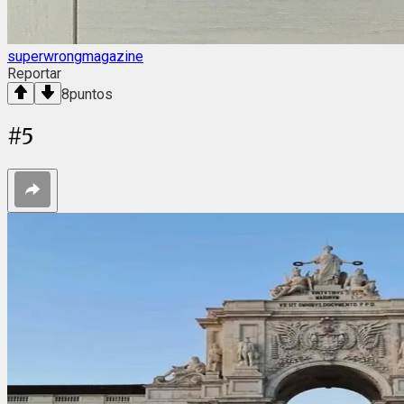
superwrongmagazine
Reportar
8
puntos
#
5