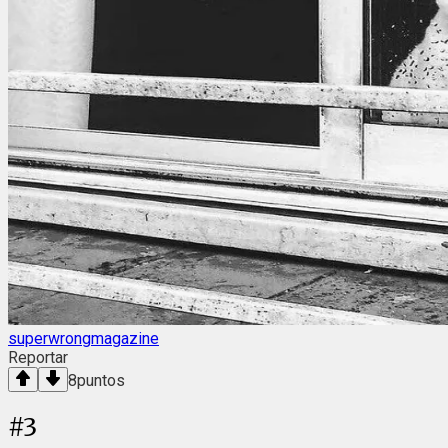
superwrongmagazine
Reportar
8
puntos
#
3