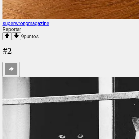
superwrongmagazine
Reportar
9
puntos
#
2