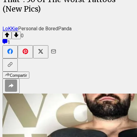
(New Pics)
LoKKie
Personal de BoredPanda
0
1
Compartir