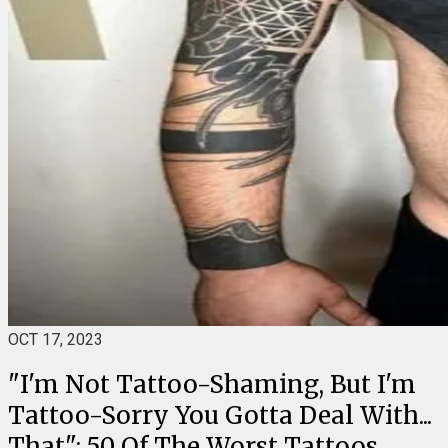
OCT 17, 2023
"I'm Not Tattoo-Shaming, But I'm
Tattoo-Sorry You Gotta Deal With...
That": 50 Of The Worst Tattoos