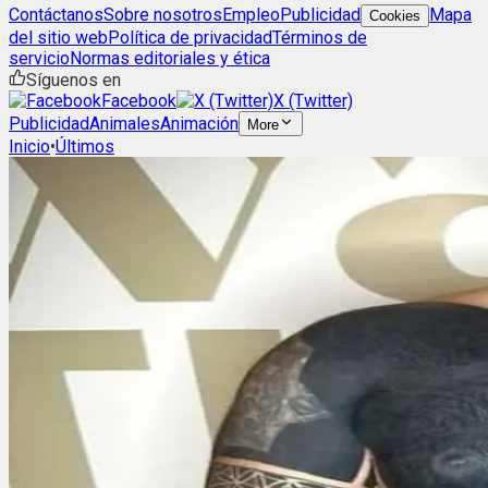
Contáctanos
Sobre nosotros
Empleo
Publicidad
Mapa
Cookies
del sitio web
Política de privacidad
Términos de
servicio
Normas editoriales y ética
Síguenos en
Facebook
X (Twitter)
Publicidad
Animales
Animación
More
Inicio
•
Últimos