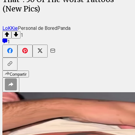
(New Pics)
LoKKie
Personal de BoredPanda
1
1
Compartir