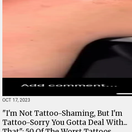
OCT 17, 2023
"I'm Not Tattoo-Shaming, But I'm
Tattoo-Sorry You Gotta Deal With...
That": 50 Of The Worst Tattoos