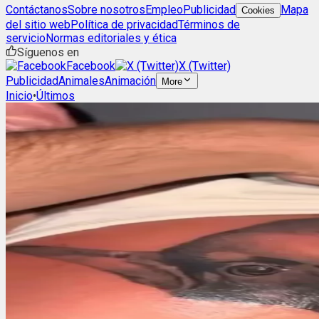
Contáctanos
Sobre nosotros
Empleo
Publicidad
Mapa
Cookies
del sitio web
Política de privacidad
Términos de
servicio
Normas editoriales y ética
Síguenos en
Facebook
X (Twitter)
Publicidad
Animales
Animación
More
Inicio
•
Últimos