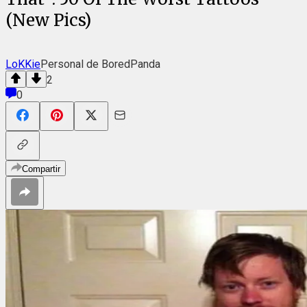
(New Pics)
LoKKie
Personal de BoredPanda
2
0
Compartir