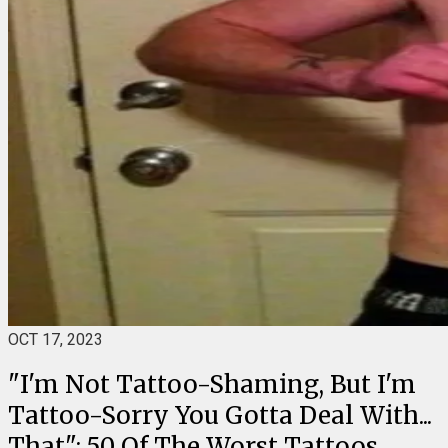
OCT 17, 2023
"I'm Not Tattoo-Shaming, But I'm
Tattoo-Sorry You Gotta Deal With...
That": 50 Of The Worst Tattoos