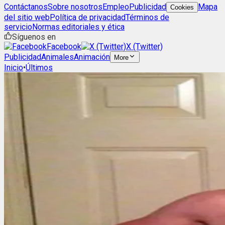
Contáctanos
Sobre nosotros
Empleo
Publicidad
Mapa
Cookies
del sitio web
Política de privacidad
Términos de
servicio
Normas editoriales y ética
Síguenos en
Facebook
X (Twitter)
Publicidad
Animales
Animación
More
Inicio
•
Últimos