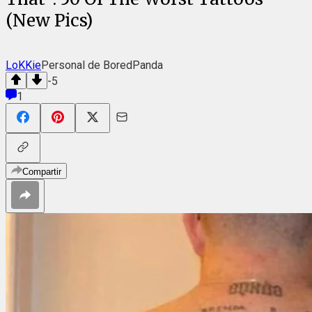
(New Pics)
LoKKie
Personal de BoredPanda
-5
1
Compartir