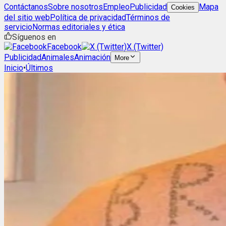
Contáctanos
Sobre nosotros
Empleo
Publicidad
Mapa
Cookies
del sitio web
Política de privacidad
Términos de
servicio
Normas editoriales y ética
Síguenos en
Facebook
X (Twitter)
Publicidad
Animales
Animación
More
Inicio
•
Últimos