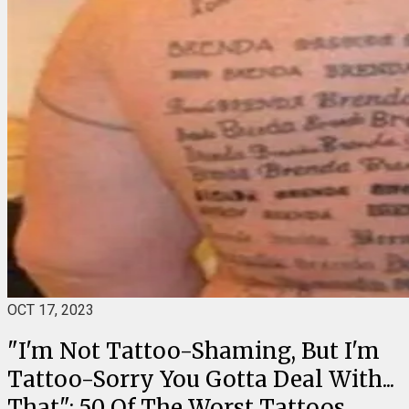
OCT 17, 2023
"I'm Not Tattoo-Shaming, But I'm
Tattoo-Sorry You Gotta Deal With...
That": 50 Of The Worst Tattoos