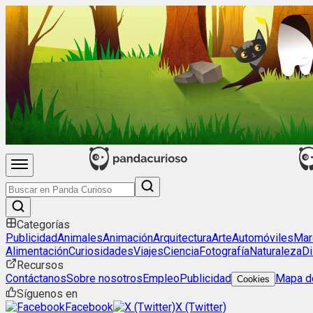
Categorías
Publicidad
Animales
Animación
Arquitectura
Arte
Automóviles
Mar
Alimentación
Curiosidades
Viajes
Ciencia
Fotografía
Naturaleza
Di
Recursos
Contáctanos
Sobre nosotros
Empleo
Publicidad
Mapa de
Cookies
Síguenos en
Facebook
X (Twitter)