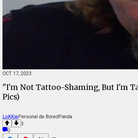
OCT 17, 2023
"I'm Not Tattoo-Shaming, But I'm Ta
Pics)
LoKKie
Personal de BoredPanda
3
0