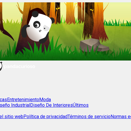
cas
Entretenimiento
Moda
seño Industrial
Diseño De Interiores
Últimos
l sitio web
Política de privacidad
Términos de servicio
Normas ed