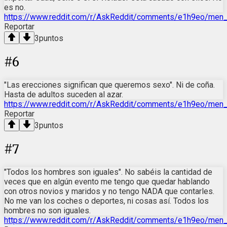
es no.
https://www.reddit.com/r/AskReddit/comments/e1h9eo/men
Reportar
3
puntos
#
6
"Las erecciones significan que queremos sexo". Ni de coña.
Hasta de adultos suceden al azar.
https://www.reddit.com/r/AskReddit/comments/e1h9eo/men
Reportar
3
puntos
#
7
"Todos los hombres son iguales". No sabéis la cantidad de
veces que en algún evento me tengo que quedar hablando
con otros novios y maridos y no tengo NADA que contarles.
No me van los coches o deportes, ni cosas así. Todos los
hombres no son iguales.
https://www.reddit.com/r/AskReddit/comments/e1h9eo/men