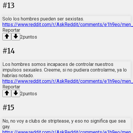
#
13
Solo los hombres pueden ser sexistas.
https://www.reddit.com/r/AskReddit/comments/e1h9eo/men
Reportar
2
puntos
#
14
Los hombres somos incapaces de controlar nuestros
impulsos sexuales. Creeme, si no pudiera controlarme, ya lo
habrías notado.
https://www.reddit.com/r/AskReddit/comments/e1h9eo/men
Reportar
2
puntos
#
15
No, no voy a clubs de striptease, y eso no significa que sea
gay.
https://www.reddit.com/r/AskReddit/comments/e1h9eo/men