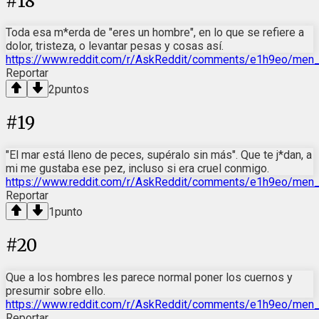
#
18
Toda esa m*erda de "eres un hombre", en lo que se refiere a
dolor, tristeza, o levantar pesas y cosas así.
https://www.reddit.com/r/AskReddit/comments/e1h9eo/men
Reportar
2
puntos
#
19
"El mar está lleno de peces, supéralo sin más". Que te j*dan, a
mi me gustaba ese pez, incluso si era cruel conmigo.
https://www.reddit.com/r/AskReddit/comments/e1h9eo/men
Reportar
1
punto
#
20
Que a los hombres les parece normal poner los cuernos y
presumir sobre ello.
https://www.reddit.com/r/AskReddit/comments/e1h9eo/men
Reportar