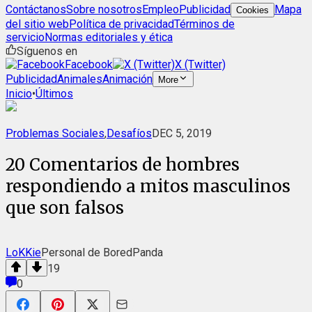
Contáctanos
Sobre nosotros
Empleo
Publicidad
Mapa
Cookies
del sitio web
Política de privacidad
Términos de
servicio
Normas editoriales y ética
Síguenos en
Facebook
X (Twitter)
Publicidad
Animales
Animación
More
Inicio
•
Últimos
Problemas Sociales
,
Desafíos
DEC 5, 2019
20 Comentarios de hombres
respondiendo a mitos masculinos
que son falsos
LoKKie
Personal de BoredPanda
19
0