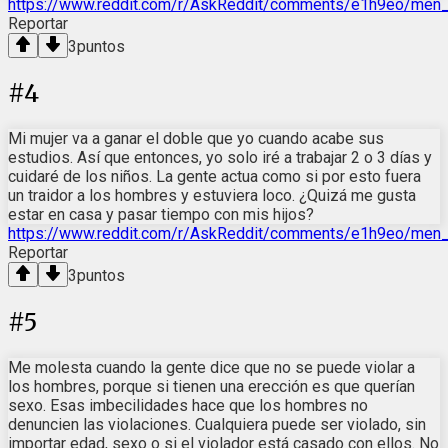
https://www.reddit.com/r/AskReddit/comments/e1h9eo/men
Reportar
3
puntos
#
4
Mi mujer va a ganar el doble que yo cuando acabe sus
estudios. Así que entonces, yo solo iré a trabajar 2 o 3 días y
cuidaré de los niños. La gente actua como si por esto fuera
un traidor a los hombres y estuviera loco. ¿Quizá me gusta
estar en casa y pasar tiempo con mis hijos?
https://www.reddit.com/r/AskReddit/comments/e1h9eo/men
Reportar
3
puntos
#
5
Me molesta cuando la gente dice que no se puede violar a
los hombres, porque si tienen una erección es que querían
sexo. Esas imbecilidades hace que los hombres no
denuncien las violaciones. Cualquiera puede ser violado, sin
importar edad, sexo o si el violador está casado con ellos. No