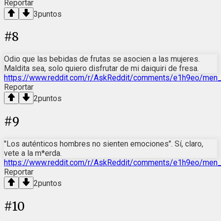
Reportar
3
puntos
#
8
Odio que las bebidas de frutas se asocien a las mujeres.
Maldita sea, solo quiero disfrutar de mi daiquiri de fresa.
https://www.reddit.com/r/AskReddit/comments/e1h9eo/men_
Reportar
2
puntos
#
9
"Los auténticos hombres no sienten emociones". Sí, claro,
vete a la m*erda.
https://www.reddit.com/r/AskReddit/comments/e1h9eo/men
Reportar
2
puntos
#
10