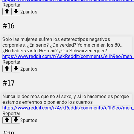
Reportar
2
puntos
#
16
Solo las mujeres sufren los estereotipos negativos
corporales. ¿En serio? ¿De verdad? Yo me crié en los 80...
¿No habéis visto He-man? ¿O a Schwarzenegger?
https://www.reddit.com/r/AskReddit/comments/e1h9eo/men
Reportar
2
puntos
#
17
Nunca le decimos que no al sexo, y si lo hacemos es porque
estamos enfermos o poniendo los cuernos.
https://www.reddit.com/r/AskReddit/comments/e1h9eo/men
Reportar
2
puntos