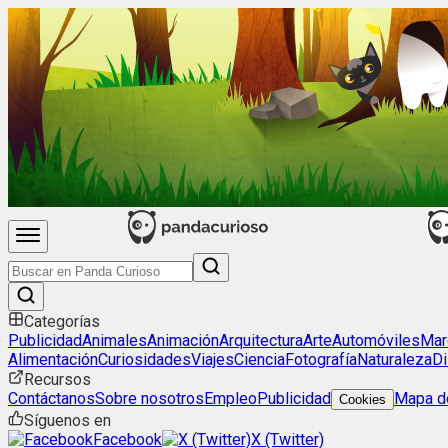
Categorías
Publicidad
Animales
Animación
Arquitectura
Arte
Automóviles
Mar
Alimentación
Curiosidades
Viajes
Ciencia
Fotografía
Naturaleza
Di
Recursos
Contáctanos
Sobre nosotros
Empleo
Publicidad
Mapa de
Cookies
Síguenos en
Facebook
X (Twitter)