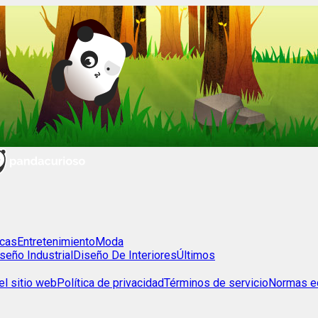
cas
Entretenimiento
Moda
seño Industrial
Diseño De Interiores
Últimos
l sitio web
Política de privacidad
Términos de servicio
Normas ed