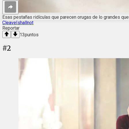
Esas pestañas ridículas que parecen orugas de lo grandes que
CleaveIshallnot
Reportar
13
puntos
#
2