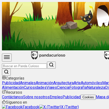
Categorías
Publicidad
Animales
Animación
Arquitectura
Arte
Automóviles
Mar
Alimentación
Curiosidades
Viajes
Ciencia
Fotografía
Naturaleza
Di
Recursos
Contáctanos
Sobre nosotros
Empleo
Publicidad
Mapa de
Cookies
Síguenos en
Facebook
X (Twitter)