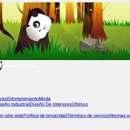
cas
Entretenimiento
Moda
seño Industrial
Diseño De Interiores
Últimos
l sitio web
Política de privacidad
Términos de servicio
Normas ed